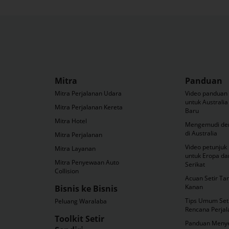
Mitra
Panduan
Mitra Perjalanan Udara
Video pandua
untuk Australia
Mitra Perjalanan Kereta
Baru
Mitra Hotel
Mengemudi de
di Australia
Mitra Perjalanan
Video petunju
Mitra Layanan
untuk Eropa da
Mitra Penyewaan Auto
Serikat
Collision
Acuan Setir Tan
Kanan
Bisnis ke Bisnis
Tips Umum Seti
Peluang Waralaba
Rencana Perja
Toolkit Setir
Panduan Menyet