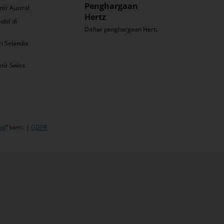
Penghargaan
ir Australia
Hertz
bil di
Daftar penghargaan Hertz
ri Selandia
tir Swiss
si
" kami. |
GDPR