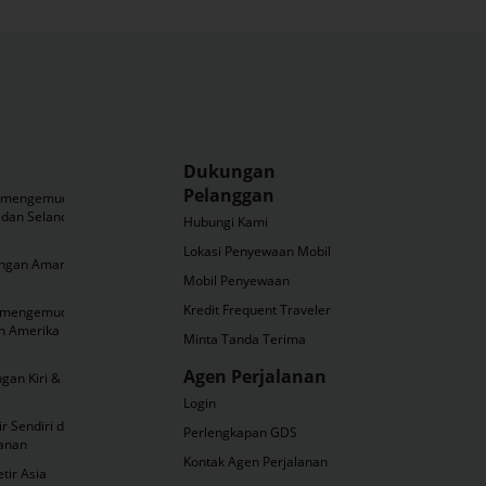
Dukungan
Pelanggan
n mengemudi
 dan Selandia
Hubungi Kami
Lokasi Penyewaan Mobil
ngan Aman
Mobil Penyewaan
Kredit Frequent Traveler
k mengemudi
n Amerika
Minta Tanda Terima
Agen Perjalanan
gan Kiri &
Login
r Sendiri dan
Perlengkapan GDS
lanan
Kontak Agen Perjalanan
ir Asia