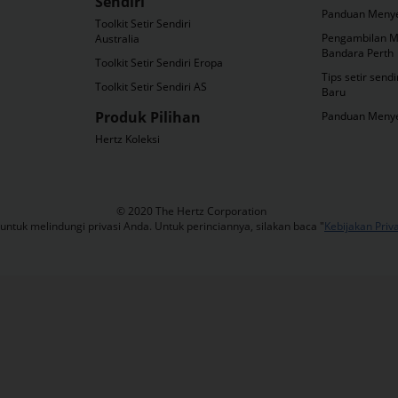
Sendiri
Panduan Menyet
Toolkit Setir Sendiri
Pengambilan Mo
Australia
Bandara Perth
Toolkit Setir Sendiri Eropa
Tips setir sendi
Toolkit Setir Sendiri AS
Baru
Produk Pilihan
Panduan Menye
Hertz Koleksi
​© 2020 The Hertz Corporation
ntuk melindungi privasi Anda. Untuk perinciannya, silakan baca "
Kebijakan Priva