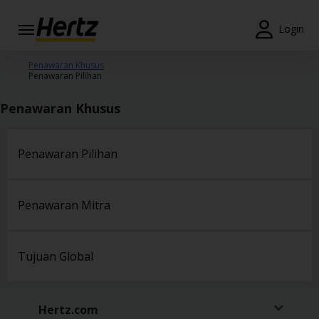
Menu
Login
Reservations
Penawaran Khusus
Penawaran Pilihan
Modify/Cancel
Penawaran Khusus
Penawaran
Khusus
Penawaran Pilihan
Join /
Gold
Overview
Penawaran Mitra
ID/ID
Tujuan Global
Reservasi
Sewa
Mobil
Hertz.com