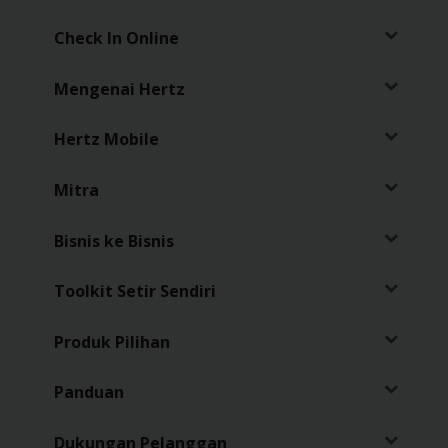
Penawaran
Check In Online
Khusus
Mengenai Hertz
Lokasi
Hertz Mobile
Hertz
Gold+
Mitra
Panduan
Bisnis ke Bisnis
Kendaraan
Toolkit Setir Sendiri
Produk
&
Produk Pilihan
Layanan
Panduan
Menyetir
dengan
Dukungan Pelanggan