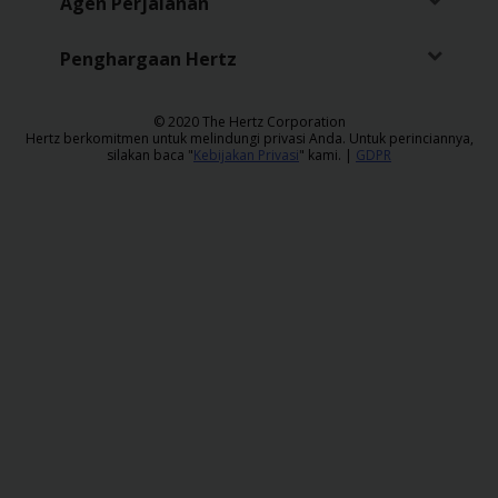
Agen Perjalanan
Penghargaan Hertz
​© 2020 The Hertz Corporation
Hertz berkomitmen untuk melindungi privasi Anda. Untuk perinciannya,
silakan baca "
Kebijakan Privasi
" kami. |
GDPR