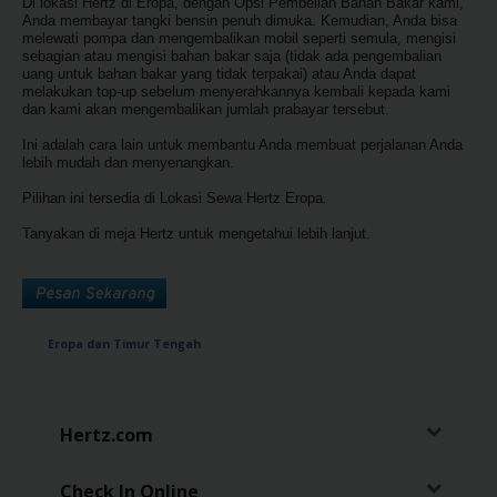
Di lokasi Hertz di Eropa, dengan Opsi Pembelian Bahan Bakar kami,
Anda membayar tangki bensin penuh dimuka. Kemudian, Anda bisa
Penawaran
melewati pompa dan mengembalikan mobil seperti semula, mengisi
sebagian atau mengisi bahan bakar saja (tidak ada pengembalian
Khusus
uang untuk bahan bakar yang tidak terpakai) atau Anda dapat
melakukan top-up sebelum menyerahkannya kembali kepada kami
dan kami akan mengembalikan jumlah prabayar tersebut.
Lokasi
Ini adalah cara lain untuk membantu Anda membuat perjalanan Anda
lebih mudah dan menyenangkan.
Hertz
Pilihan ini tersedia di Lokasi Sewa Hertz Eropa.
Gold+
Tanyakan di meja Hertz untuk mengetahui lebih lanjut.
Panduan
Kendaraan
Eropa dan Timur Tengah
Produk
&
Layanan
Hertz.com
Menyetir
dengan
Check In Online