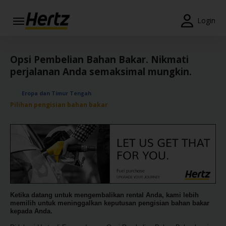
Menu
Login
Reservations
Opsi Pembelian Bahan Bakar. Nikmati
Modify/Cancel
perjalanan Anda semaksimal mungkin.
Penawaran
Eropa dan Timur Tengah
Khusus
Pilihan pengisian bahan bakar
Join /
Gold
Overview
ID/ID
Reservasi
Ketika datang untuk mengembalikan rental Anda, kami lebih
memilih untuk meninggalkan keputusan pengisian bahan bakar
Sewa
kepada Anda.
Mobil