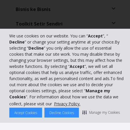
Bisnis ke Bisnis
Toolkit Setir Sendiri
We use cookies on our website. You can “
Accept
”, “
Produk Pilihan
Decline
” or change your setting anytime at your choice.By
selecting “
Decline
” you only allow the use of essential
Panduan
cookies that make our site work. You may disable these by
changing your browser settings, but this may affect how the
website functions. By selecting “
Accept
”, we will set all
Dukungan Pelanggan
optional cookies that help us analyse traffic, offer enhanced
functionality, as well as personalised content and ads.To find
Agen Perjalanan
out more about the cookies we use and to decide your
optional cookies settings, please select “
Manage my
Penghargaan Hertz
Cookies
”. For information about how we use the data we
collect, please visit our
Privacy Policy.
Manage my Cookies
Accept Cookies
Decline Cookies
​© 2020 The Hertz Corporation
Hertz berkomitmen untuk melindungi privasi Anda. Untuk perinciannya,
silakan baca "
Kebijakan Privasi
" kami. |
GDPR