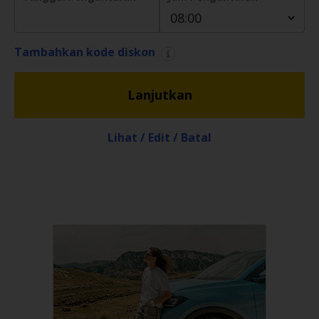
Penawaran
Khusus
Tambahkan kode diskon
Lokasi
Lanjutkan
Hertz
Gold+
Lihat / Edit / Batal
Panduan
Kendaraan
Produk
&
Layanan
Menyetir
dengan