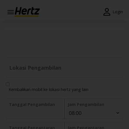
Menu
Login
Reservations
Sewa Mobil Hertz. Ayo
Modify/Cancel
pergi!
Penawaran
Khusus
Lokasi Pengambilan
Join /
Gold
Overview
Kembalikan mobil ke lokasi hertz yang lain
ID/ID
Tanggal Pengambilan
Jam Pengambilan
Reservasi
Sewa
Mobil
Tanggal Pengantaran
Jam Pengantaran