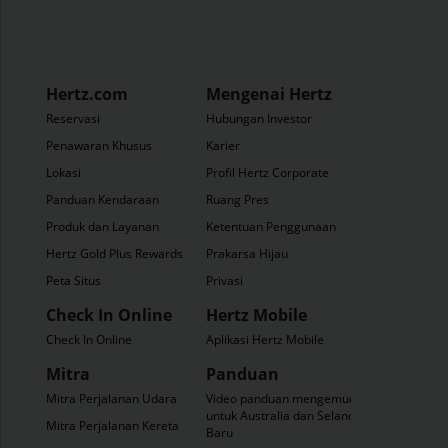
Hertz.com
Mengenai Hertz
Reservasi
Hubungan Investor
Penawaran Khusus
Karier
Lokasi
Profil Hertz Corporate
Panduan Kendaraan
Ruang Pres
Produk dan Layanan
Ketentuan Penggunaan
Hertz Gold Plus Rewards
Prakarsa Hijau
Peta Situs
Privasi
Check In Online
Hertz Mobile
Check In Online
Aplikasi Hertz Mobile
Mitra
Panduan
Mitra Perjalanan Udara
Video panduan mengemudi
untuk Australia dan Selandia
Mitra Perjalanan Kereta
Baru