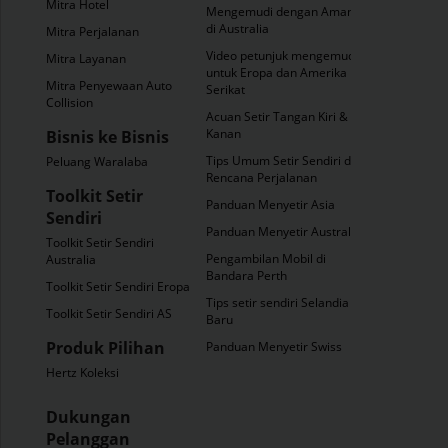
Mitra Hotel
Mengemudi dengan Aman
di Australia
Mitra Perjalanan
Video petunjuk mengemudi
Mitra Layanan
untuk Eropa dan Amerika
Mitra Penyewaan Auto
Serikat
Collision
Acuan Setir Tangan Kiri &
Kanan
Bisnis ke Bisnis
Tips Umum Setir Sendiri dan
Peluang Waralaba
Rencana Perjalanan
Toolkit Setir
Panduan Menyetir Asia
Sendiri
Panduan Menyetir Australia
Toolkit Setir Sendiri
Pengambilan Mobil di
Australia
Bandara Perth
Toolkit Setir Sendiri Eropa
Tips setir sendiri Selandia
Toolkit Setir Sendiri AS
Baru
Produk Pilihan
Panduan Menyetir Swiss
Hertz Koleksi
Dukungan
Pelanggan