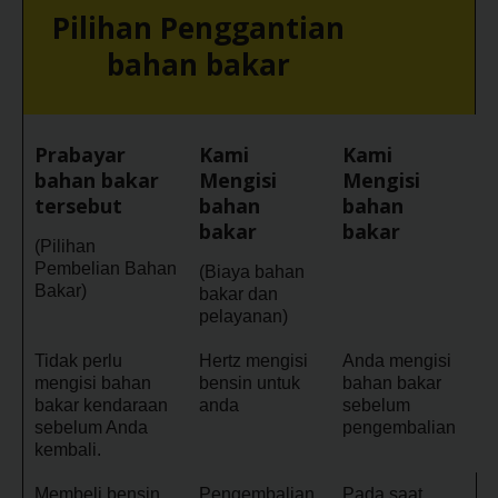
Pilihan Penggantian
Penawaran
bahan bakar
Khusus
Lokasi
Prabayar
Kami
Kami
bahan bakar
Mengisi
Mengisi
Hertz
tersebut
bahan
bahan
Gold+
bakar
bakar
(Pilihan
Panduan
Pembelian Bahan
(Biaya bahan
Kendaraan
Bakar)
bakar dan
pelayanan)
Produk
Tidak perlu
Hertz mengisi
Anda mengisi
&
mengisi bahan
bensin untuk
bahan bakar
Layanan
bakar kendaraan
anda
sebelum
sebelum Anda
pengembalian
kembali.
Menyetir
dengan
Membeli bensin
Pengembalian
Pada saat