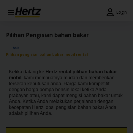
Menu
Login
Reservations
Pilihan Pengisian bahan bakar
Modify/Cancel
Asia
Penawaran
Pilihan pengisian bahan bakar mobil rental
Khusus
Join /
Ketika datang ke
Hertz rental pilihan bahan bakar
Gold
mobil
, kami membuatnya mudah dan memberikan
Overview
terserah keputusan anda. Harga kami kompetitif
dengan harga pompa bensin lokal ketika Anda
prabayar, atau, kami dapat mengisi bahan bakar untuk
ID/ID
Anda. Ketika Anda melakukan perjalanan dengan
kecepatan Hertz, opsi pengisian bahan bakar Anda
adalah pilihan Anda.
Reservasi
Sewa
Mobil