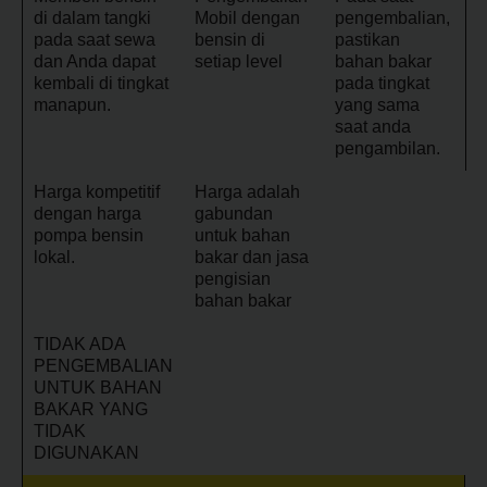
Sopir
di dalam tangki
Mobil dengan
pengembalian,
pada saat sewa
bensin di
pastikan
dan Anda dapat
setiap level
bahan bakar
kembali di tingkat
pada tingkat
manapun.
yang sama
saat anda
pengambilan.
Harga kompetitif
Harga adalah
dengan harga
gabundan
pompa bensin
untuk bahan
lokal.
bakar dan jasa
pengisian
bahan bakar
TIDAK ADA
PENGEMBALIAN
UNTUK BAHAN
BAKAR YANG
TIDAK
DIGUNAKAN