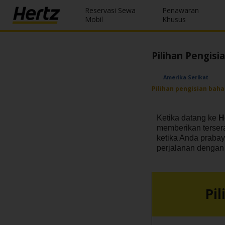
Reservasi Sewa
Penawaran
Menu
Mobil
Khusus
Reservations
Pilihan Pengisi
Modify/Cancel
Amerika Serikat
Penawaran
Pilihan pengisian baha
Khusus
Ketika datang ke
H
Join /
memberikan terser
Gold
ketika Anda prabay
Overview
perjalanan dengan 
ID/ID
Pi
Reservasi
Sewa
Mobil