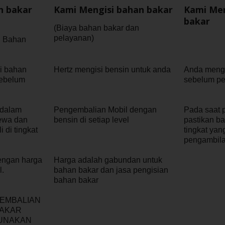
n bakar
Kami Mengisi bahan bakar
Kami Men
bakar
(Biaya bahan bakar dan
pelayanan)
n Bahan
si bahan
Hertz mengisi bensin untuk anda
Anda mengi
sebelum
sebelum p
 dalam
Pengembalian Mobil dengan
Pada saat 
sewa dan
bensin di setiap level
pastikan b
 di tingkat
tingkat ya
pengambila
dengan harga
Harga adalah gabundan untuk
l.
bahan bakar dan jasa pengisian
bahan bakar
GEMBALIAN
BAKAR
GUNAKAN