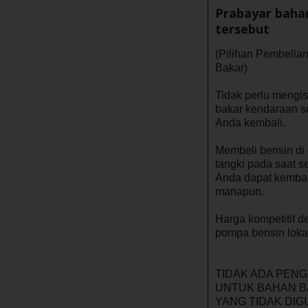
Prabayar baha
Penawaran
tersebut
Khusus
(Pilihan Pembelia
Bakar)
Lokasi
Tidak perlu mengi
bakar kendaraan 
Hertz
Anda kembali.
Gold+
Membeli bensin di
Panduan
tangki pada saat 
Kendaraan
Anda dapat kembali
manapun.
Produk
Harga kompetitif 
&
pompa bensin loka
Layanan
TIDAK ADA PEN
Menyetir
UNTUK BAHAN 
dengan
YANG TIDAK DI