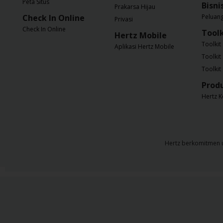
Peta Situs
Bisni
Prakarsa Hijau
Check In Online
Peluan
Privasi
Check In Online
Toolk
Hertz Mobile
Toolkit 
Aplikasi Hertz Mobile
Toolkit
Toolkit 
Produ
Hertz K
Hertz berkomitmen un