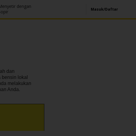
Menyetir dengan
Masuk/Daftar
Sopir
ah dan
 bensin lokal
Anda melakukan
han Anda.