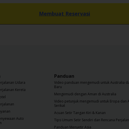
Membuat Reservasi
a
Panduan
erjalanan Udara
Video panduan mengemudi untuk Australia da
Baru
erjalanan Kereta
Mengemudi dengan Aman di Australia
otel
Video petunjuk mengemudi untuk Eropa dan 
erjalanan
Serikat
ayanan
Acuan Setir Tangan Kiri & Kanan
Penyewaan Auto
Tips Umum Setir Sendiri dan Rencana Perjala
on
Panduan Menyetir Asia