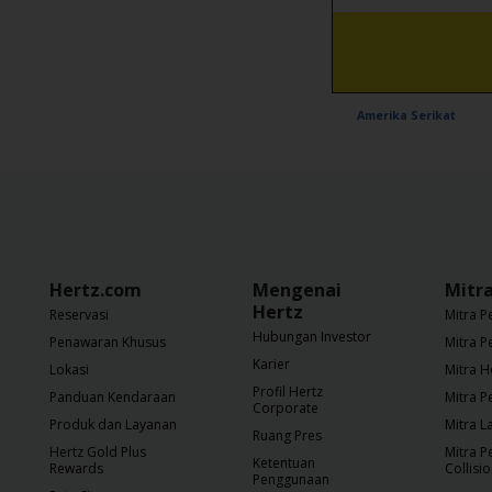
Sopir
Amerika Serikat
Hertz.com
Mengenai
Mitr
Hertz
Reservasi
Mitra P
Hubungan Investor
Penawaran Khusus
Mitra P
Karier
Lokasi
Mitra H
Profil Hertz
Panduan Kendaraan
Mitra P
Corporate
Produk dan Layanan
Mitra L
Ruang Pres
Hertz Gold Plus
Mitra 
Ketentuan
Rewards
Collisi
Penggunaan