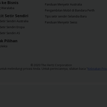
s ke Bisnis
Panduan Menyetir Australia
g Waralaba
Pengambilan Mobil di Bandara Perth
it Setir Sendiri
Tips setir sendiri Selandia Baru
Setir Sendiri Australia
Panduan Menyetir Swiss
 Setir Sendiri Eropa
Setir Sendiri AS
k Pilihan
oleksi
​© 2020 The Hertz Corporation
tuk melindungi privasi Anda. Untuk perinciannya, silakan baca "
Kebijakan Priv