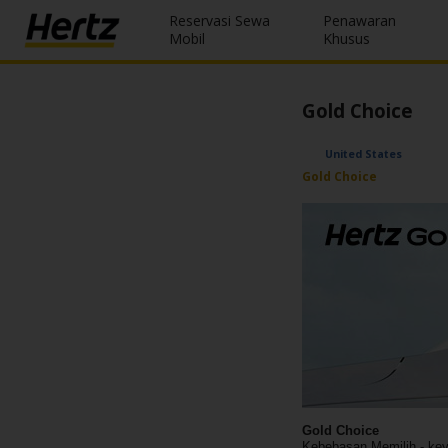
Reservasi Sewa
Penawaran
Menu
Mobil
Khusus
Reservations
Gold Choice
Modify/Cancel
United States
Penawaran
Gold Choice
Khusus
Join /
Gold
Overview
ID/ID
Reservasi
Sewa
Mobil
Gold Choice
Kebebasan Memilih - key