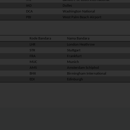
IAD
Dulles
DCA
Washington National
PBI
West Palm Beach Airport
Kode Bandara
Nama Bandara
LHR
London Heathrow
STR
Stuttgart
FRA
Frankfurt
MUC
Munich
s
AMS
Amsterdam Schiphol
BHX
Birmingham International
EDI
Edinburgh