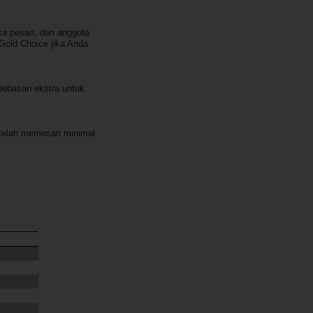
eka pesan, dan anggota
 Gold Choice jika Anda
bebasan ekstra untuk
 telah memesan minimal