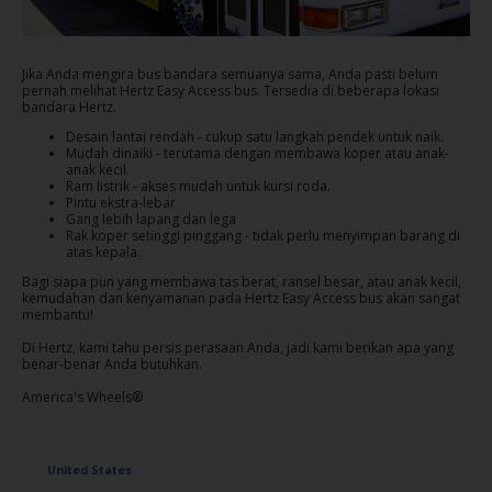
Penawaran
Khusus
Jika Anda mengira bus bandara semuanya sama, Anda pasti belum
pernah melihat Hertz Easy Access bus. Tersedia di beberapa lokasi
bandara Hertz.
Lokasi
Desain lantai rendah - cukup satu langkah pendek untuk naik.
Mudah dinaiki - terutama dengan membawa koper atau anak-
anak kecil.
Hertz
Ram listrik - akses mudah untuk kursi roda.
Gold+
Pintu ekstra-lebar
Gang lebih lapang dan lega
Rak koper setinggi pinggang - tidak perlu menyimpan barang di
atas kepala.
Panduan
Kendaraan
Bagi siapa pun yang membawa tas berat, ransel besar, atau anak kecil,
kemudahan dan kenyamanan pada Hertz Easy Access bus akan sangat
membantu!
Produk
Di Hertz, kami tahu persis perasaan Anda, jadi kami berikan apa yang
&
benar-benar Anda butuhkan.
Layanan
America's Wheels®
Menyetir
dengan
United States