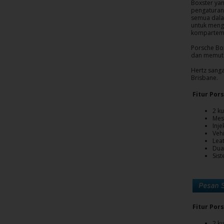
Boxster yan
pengaturan
Penawaran
semua dala
untuk mengo
Khusus
komparteme
Porsche Bo
Lokasi
dan memuta
Hertz sanga
Brisbane.
Hertz
Gold+
Fitur Por
2 ku
Mesi
Panduan
Inj
Kendaraan
Vehi
Lea
Dua
Sis
Produk
&
Layanan
Menyetir
Fitur Por
dengan
2 ku