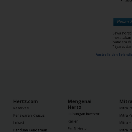
Sis
Sewa Porsc
merasakan b
bandara di
*Syarat dan
Australia dan Selandi
Hertz.com
Mengenai
Mitr
Hertz
Reservasi
Mitra P
Hubungan Investor
Penawaran Khusus
Mitra P
Karier
Lokasi
Mitra H
Profil Hertz
Panduan Kendaraan
Mitra P