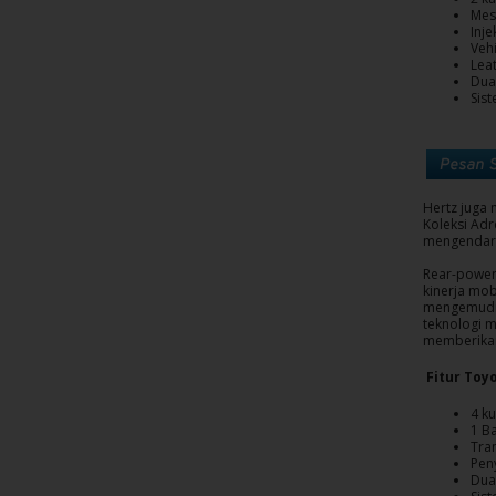
Sopir
Mesi
Inj
Vehi
Lea
Dua
Sis
Hertz juga 
Koleksi Ad
mengendara
Rear-power
kinerja mob
mengemudi.
teknologi m
memberikan 
Fitur Toyo
4 ku
1 Ba
Tra
Pen
Dua