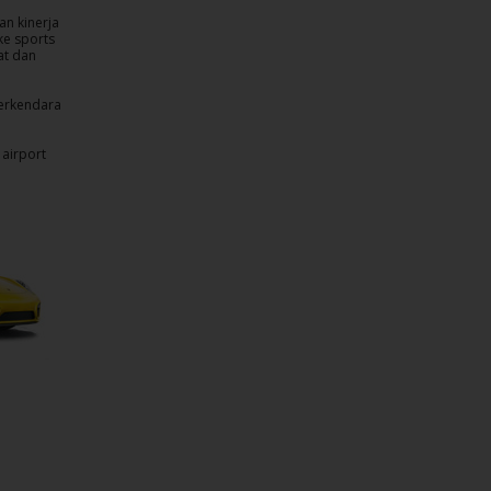
n kinerja
e sports
at dan
erkendara
 airport