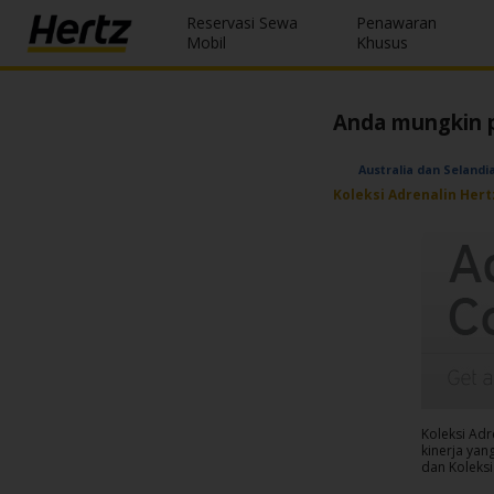
Reservasi Sewa
Penawaran
Menu
Mobil
Khusus
Reservations
Anda mungkin p
Modify/Cancel
Australia dan Selandi
Penawaran
Koleksi Adrenalin Hert
Khusus
Join /
Gold
Overview
ID/ID
Reservasi
Koleksi Adr
Sewa
kinerja ya
dan Koleks
Mobil