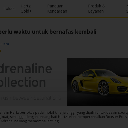
Hertz
Panduan
Produk &
Lokasi
Gold+
Kendaraan
Layanan
erlu waktu untuk bernafas kembali
a Baru
z
enalin Hertz berfokus pada mobil kinerja tinggi, yang dipilih untuk desain sport
ng kuat, sehingga dengan senang hati Hertz telah memperkenalkan Boxster Por
i Adrenaline yang memompa jantung.