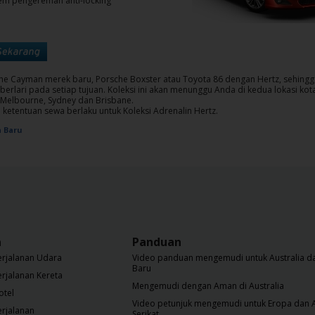
tem pengereman anti-locking
he Cayman merek baru, Porsche Boxster atau Toyota 86 dengan Hertz, sehingg
erlari pada setiap tujuan. Koleksi ini akan menunggu Anda di kedua lokasi kot
 Melbourne, Sydney dan Brisbane.
 ketentuan sewa berlaku untuk Koleksi Adrenalin Hertz.
a Baru
a
Panduan
erjalanan Udara
Video panduan mengemudi untuk Australia da
Baru
erjalanan Kereta
Mengemudi dengan Aman di Australia
otel
Video petunjuk mengemudi untuk Eropa dan 
erjalanan
Serikat