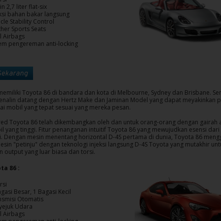
n 2,7 liter flat-six
eksi bahan bakar langsung
cle Stability Control
ther Sports Seats
l Airbags
tem pengereman anti-locking
memiliki Toyota 86 di bandara dan kota di Melbourne, Sydney dan Brisbane. S
renalin datang dengan Hertz Make dan Jaminan Model yang dapat meyakinkan 
i mobil yang tepat sesuai yang mereka pesan.
ed Toyota 86 telah dikembangkan oleh dan untuk orang-orang dengan gairah a
il yang tinggi. Fitur penanganan intuitif Toyota 86 yang mewujudkan esensi dar
 Dengan mesin menentang horizontal D-4S pertama di dunia, Toyota 86 men
esin "petinju" dengan teknologi injeksi langsung D-4S Toyota yang mutakhir unt
output yang luar biasa dan torsi.
ta 86 :
rsi
gasi Besar, 1 Bagasi Kecil
nsmisi Otomatis
yejuk Udara
l Airbags