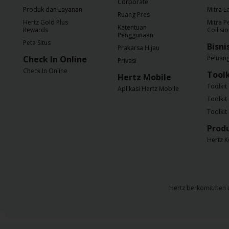
Corporate
Produk dan Layanan
Mitra L
Ruang Pres
Hertz Gold Plus
Mitra 
Ketentuan
Rewards
Collisi
Penggunaan
Peta Situs
Bisni
Prakarsa Hijau
Check In Online
Peluan
Privasi
Check In Online
Toolk
Hertz Mobile
Toolkit 
Aplikasi Hertz Mobile
Toolkit
Toolkit 
Produ
Hertz K
Hertz berkomitmen un