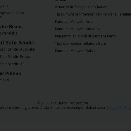
ayanan
Acuan Setir Tangan Kiri & Kanan
Penyewaan Auto
Tips Umum Setir Sendiri dan Rencana Perjala
on
Panduan Menyetir Asia
s ke Bisnis
Panduan Menyetir Australia
g Waralaba
Pengambilan Mobil di Bandara Perth
it Setir Sendiri
Tips setir sendiri Selandia Baru
Setir Sendiri Australia
Panduan Menyetir Swiss
 Setir Sendiri Eropa
Setir Sendiri AS
k Pilihan
oleksi
​© 2020 The Hertz Corporation
tuk melindungi privasi Anda. Untuk perinciannya, silakan baca "
Kebijakan Priv