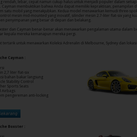
g rendah, lebar, cepat namun cukup halus untuk menjadi populer dalam setiap
. Cayman membuktikan bahwa Anda dapat memiliki kepraktisan, penampilan da
m satu mobil yang menakjubkan. Kedua model menawarkan kemudi three-spok
ntrol mesin mid-mounted yang inovatif, silinder mesin 2.7-liter flat-six yang ku
n penyimpanan yang besar di depan dan belakang.
xster dan Cayman benar-benar akan menawarkan pengalaman utama dalam b
r kepala mereka kemanapun mereka pergi.
t tertarik untuk menawarkan Koleksi Adrenalin di Melbourne, Sydney dan lokasi
sche Cayman :
rsi
n 2,7 liter flat-six
eksi bahan bakar langsung
cle Stability Control
ther Sports Seats
l Airbags
tem pengereman anti-locking
sche Boxster :
rsi