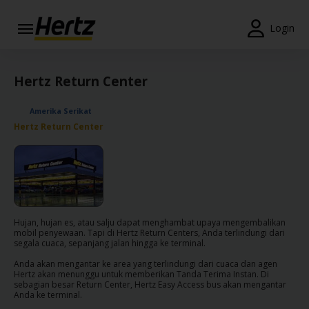
Menu
Login
Reservations
Hertz Return Center
Modify/Cancel
Amerika Serikat
Penawaran
Hertz Return Center
Khusus
Join /
Gold
Overview
Hujan, hujan es, atau salju dapat menghambat upaya mengembalikan
ID/ID
mobil penyewaan. Tapi di Hertz Return Centers, Anda terlindungi dari
segala cuaca, sepanjang jalan hingga ke terminal.
Anda akan mengantar ke area yang terlindungi dari cuaca dan agen
Reservasi
Hertz akan menunggu untuk memberikan Tanda Terima Instan. Di
Sewa
sebagian besar Return Center, Hertz Easy Access bus akan mengantar
Mobil
Anda ke terminal.