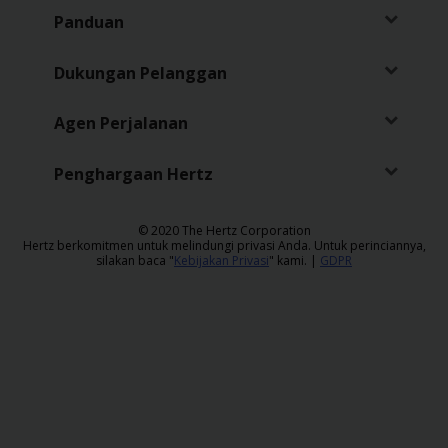
Panduan
Dukungan Pelanggan
Agen Perjalanan
Penghargaan Hertz
​© 2020 The Hertz Corporation
Hertz berkomitmen untuk melindungi privasi Anda. Untuk perinciannya,
silakan baca "
Kebijakan Privasi
" kami. |
GDPR