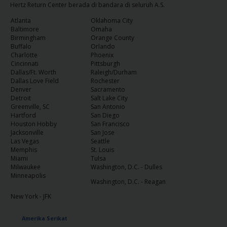
Hertz Return Center berada di bandara di seluruh A.S.
Penawaran
Atlanta
Oklahoma City
Khusus
Baltimore
Omaha
Birmingham
Orange County
Buffalo
Orlando
Lokasi
Charlotte
Phoenix
Cincinnati
Pittsburgh
Dallas/Ft. Worth
Raleigh/Durham
Dallas Love Field
Rochester
Hertz
Denver
Sacramento
Gold+
Detroit
Salt Lake City
Greenville, SC
San Antonio
Hartford
San Diego
Panduan
Houston Hobby
San Francisco
Kendaraan
Jacksonville
San Jose
Las Vegas
Seattle
Memphis
St. Louis
Produk
Miami
Tulsa
Milwaukee
Washington, D.C. - Dulles
&
Minneapolis
Layanan
Washington, D.C. - Reagan
New York - JFK
Menyetir
dengan
Amerika Serikat