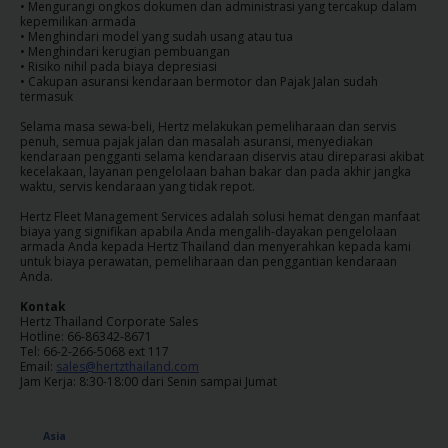
• Mengurangi ongkos dokumen dan administrasi yang tercakup dalam
kepemilikan armada
Penawaran
• Menghindari model yang sudah usang atau tua
• Menghindari kerugian pembuangan
Khusus
• Risiko nihil pada biaya depresiasi
• Cakupan asuransi kendaraan bermotor dan Pajak Jalan sudah
termasuk
Lokasi
Selama masa sewa-beli, Hertz melakukan pemeliharaan dan servis
penuh, semua pajak jalan dan masalah asuransi, menyediakan
kendaraan pengganti selama kendaraan diservis atau direparasi akibat
Hertz
kecelakaan, layanan pengelolaan bahan bakar dan pada akhir jangka
Gold+
waktu, servis kendaraan yang tidak repot.
Hertz Fleet Management Services adalah solusi hemat dengan manfaat
biaya yang signifikan apabila Anda mengalih-dayakan pengelolaan
Panduan
armada Anda kepada Hertz Thailand dan menyerahkan kepada kami
Kendaraan
untuk biaya perawatan, pemeliharaan dan penggantian kendaraan
Anda.
Kontak
Produk
Hertz Thailand Corporate Sales
&
Hotline: 66-86342-8671
Tel: 66-2-266-5068 ext 117
Layanan
Email:
sales@hertzthailand.com
Jam Kerja: 8:30-18:00 dari Senin sampai Jumat
Menyetir
dengan
Asia