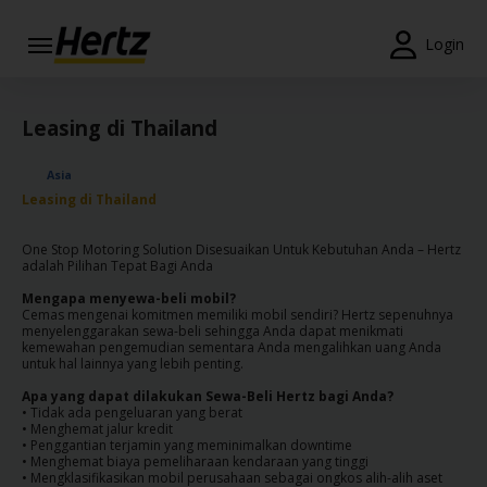
Menu
Login
Reservations
Leasing di Thailand
Modify/Cancel
Asia
Penawaran
Leasing di Thailand
Khusus
One Stop Motoring Solution Disesuaikan Untuk Kebutuhan Anda – Hertz
Join /
adalah Pilihan Tepat Bagi Anda
Gold
Mengapa menyewa-beli mobil?
Overview
Cemas mengenai komitmen memiliki mobil sendiri? Hertz sepenuhnya
menyelenggarakan sewa-beli sehingga Anda dapat menikmati
kemewahan pengemudian sementara Anda mengalihkan uang Anda
ID/ID
untuk hal lainnya yang lebih penting.
Apa yang dapat dilakukan Sewa-Beli Hertz bagi Anda?
• Tidak ada pengeluaran yang berat
Reservasi
• Menghemat jalur kredit
Sewa
• Penggantian terjamin yang meminimalkan downtime
• Menghemat biaya pemeliharaan kendaraan yang tinggi
Mobil
• Mengklasifikasikan mobil perusahaan sebagai ongkos alih-alih aset