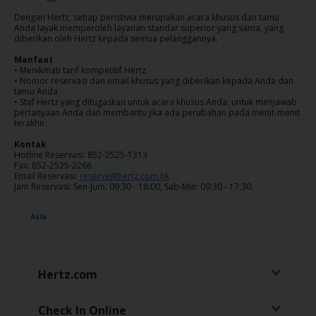
Dengan Hertz, setiap peristiwa merupakan acara khusus dan tamu
Penawaran
Anda layak memperoleh layanan standar superior yang sama, yang
Khusus
diberikan oleh Hertz kepada semua pelanggannya.
Manfaat
• Menikmati tarif kompetitif Hertz.
Lokasi
• Nomor reservasi dan email khusus yang diberikan kepada Anda dan
tamu Anda.
• Staf Hertz yang ditugaskan untuk acara khusus Anda, untuk menjawab
pertanyaan Anda dan membantu jika ada perubahan pada menit-menit
Hertz
terakhir.
Gold+
Kontak
Hotline Reservasi: 852-2525-1313
Fax: 852-2525-2266
Panduan
Email Reservasi:
reserve@hertz.com.hk
Kendaraan
Jam Reservasi: Sen-Jum: 09:30 - 18:00, Sab-Min: 09:30 - 17:30.
Asia
Produk
&
Layanan
Hertz.com
Menyetir
dengan
Check In Online