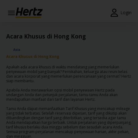
Menu
Login
Reservations
Acara Khusus di Hong Kong
Modify/Cancel
Asia
Penawaran
Acara Khusus di Hong Kong
Khusus
Apakah ada acara khusus di waktu mendatang yang memerlukan
penyewaan mobil yang banyak? Pernikahan, keluarga atau reuni kelas
Join /
dan acara korporat yang memerlukan perencanaan yang cermat? Hertz
Gold
siap membantu.
Overview
Apabila Anda menawarkan opsi mobil penyewaan Hertz pada
undangan Anda dan petunjuk perjalanan, tamu-tamu Anda akan
mendapatkan manfaat dari tarif dan layanan Hertz.
ID/ID
Tamu Anda dapat memanfaatkan Tarif Khusus yang mencakup mileage
yang tidak terbatas. Setelah reservasi dipesan, tarif yang dikutip akan
dibandingkan dengan tarif yang diterbitkan, yang tersedia agar tamu
Reservasi
Anda mendapatkan harga terbaik. Untuk perjalanan yang diperpanjang,
Sewa
tarif khusus berlaku dua minggu sebelum dan sesudah acara Anda.
Mobil
Semua program perjalanan mencakup penyewaan harian, akhir pekan,
dan mingguan.