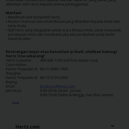
diberikan oleh Hertz kepada semua pelanggannya.
Penawaran
Manfaat
Khusus
•
Menikmati tarif kompetitif Hertz.
•
Nomor reservasi dan email khusus yang diberikan kepada Anda dan
tamu Anda.
•
Staf Hertz yang ditugaskan untuk acara khusus Anda, untuk menjawab
Lokasi
pertanyaan Anda dan membantu jika ada perubahan pada menit-
menit terakhir.
Hertz
Keterangan lanjut atau konsultasi pribadi, silahkan hubungi
Gold+
Hertz Cina sekarang!
Hertz Customer
400-888-1336 (toll-free dalam Cina)
Care Hotline:
Panduan
Kantor Penjualan di
86-21-6085-1900
Shanghai:
Kendaraan
Kantor Penjualan di
86-10-5739-2000
Beijing:
Email:
bookcars@hertz.com
Produk
Jam Kerja:
8:00-20:00 (Senin - Jumat)
9:00-18:00 (Sabtu & Minggu, hari libur umum)
&
Layanan
Asia
Menyetir
dengan
Hertz.com