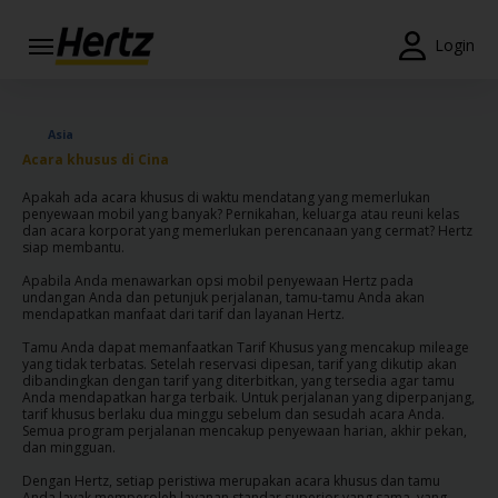
Menu
Login
Reservations
Asia
Modify/Cancel
Acara khusus di Cina
Penawaran
Apakah ada acara khusus di waktu mendatang yang memerlukan
penyewaan mobil yang banyak? Pernikahan, keluarga atau reuni kelas
Khusus
dan acara korporat yang memerlukan perencanaan yang cermat? Hertz
siap membantu.
Join /
Apabila Anda menawarkan opsi mobil penyewaan Hertz pada
Gold
undangan Anda dan petunjuk perjalanan, tamu-tamu Anda akan
Overview
mendapatkan manfaat dari tarif dan layanan Hertz.
Tamu Anda dapat memanfaatkan Tarif Khusus yang mencakup mileage
ID/ID
yang tidak terbatas. Setelah reservasi dipesan, tarif yang dikutip akan
dibandingkan dengan tarif yang diterbitkan, yang tersedia agar tamu
Anda mendapatkan harga terbaik. Untuk perjalanan yang diperpanjang,
tarif khusus berlaku dua minggu sebelum dan sesudah acara Anda.
Reservasi
Semua program perjalanan mencakup penyewaan harian, akhir pekan,
dan mingguan.
Sewa
Mobil
Dengan Hertz, setiap peristiwa merupakan acara khusus dan tamu
Anda layak memperoleh layanan standar superior yang sama, yang